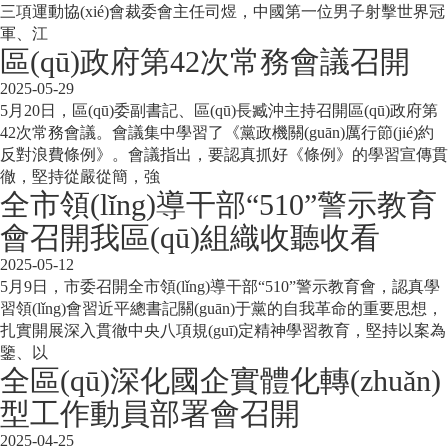
三項運動協(xié)會裁委會主任司煜，中國第一位男子射擊世界冠
軍、江
區(qū)政府第42次常務會議召開
2025-05-29
5月20日，區(qū)委副書記、區(qū)長臧沖主持召開區(qū)政府第
42次常務會議。會議集中學習了《黨政機關(guān)厲行節(jié)約
反對浪費條例》。會議指出，要認真抓好《條例》的學習宣傳貫
徹，堅持從嚴從簡，強
全市領(lǐng)導干部“510”警示教育
會召開我區(qū)組織收聽收看
2025-05-12
5月9日，市委召開全市領(lǐng)導干部“510”警示教育會，認真學
習領(lǐng)會習近平總書記關(guān)于黨的自我革命的重要思想，
扎實開展深入貫徹中央八項規(guī)定精神學習教育，堅持以案為
鑒、以
全區(qū)深化國企實體化轉(zhuǎn)
型工作動員部署會召開
2025-04-25