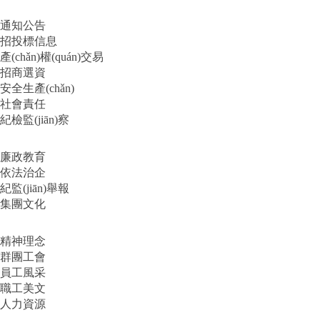
通知公告
招投標信息
產(chǎn)權(quán)交易
招商選資
安全生產(chǎn)
社會責任
紀檢監(jiān)察
廉政教育
依法治企
紀監(jiān)舉報
集團文化
精神理念
群團工會
員工風采
職工美文
人力資源