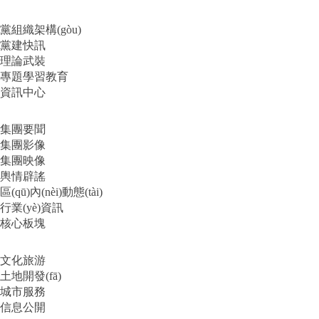
黨組織架構(gòu)
黨建快訊
理論武裝
專題學習教育
資訊中心
集團要聞
集團影像
集團映像
輿情辟謠
區(qū)內(nèi)動態(tài)
行業(yè)資訊
核心板塊
文化旅游
土地開發(fā)
城市服務
信息公開