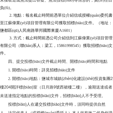
未獲取造成無法提出答疑、無法投標(biāo)等情形的，責(zé)任自
負(fù)。
2. 地點：報名截止時間前憑單位介紹信或授權(quán)委托書
至江蘇偉業(yè)項目管理有限公司獲取招標(biāo)文件。（地址：
鹽都區(qū)人民南路華邦國際東廈A1601）
3. 方式：截止時間前憑公司介紹信到江蘇偉業(yè)項目管理
有限公司（聯(lián)系人：梁工，15861998545）獲取招標(biāo)文
件。
四、提交投標(biāo)文件截止時間、開標(biāo)時間和地點
1. 開標(biāo)時間：
詳見招標(biāo)文件
2. 開標(biāo)地點：
鹽城市城鎮(zhèn)化建設(shè)投資集團
2
樓204開評標(biāo)室（日月路9號西裙樓二樓），逾期送達或者
未送達指定地點的投標(biāo)文件，招標(biāo)人不予受理。
投標(biāo)人在遞交投標(biāo)文件時，須同時提供自然
人、法定代表人（或授權(quán)委托人）本人的有效二代身份證