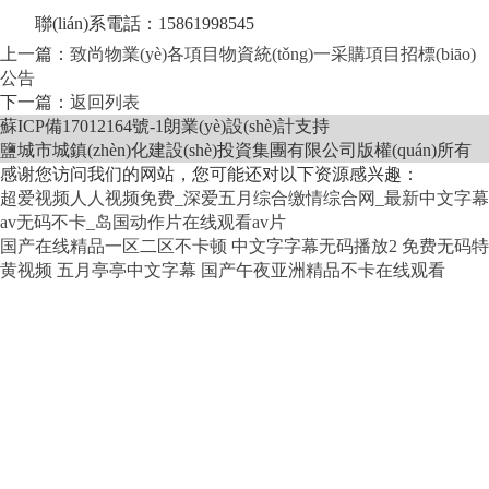
聯(lián)系電話：
15861998545
上一篇：
致尚物業(yè)各項目物資統(tǒng)一采購項目招標(biāo)
公告
下一篇：
返回列表
蘇ICP備17012164號-1
朗業(yè)設(shè)計支持
鹽城市城鎮(zhèn)化建設(shè)投資集團有限公司版權(quán)所有
感谢您访问我们的网站，您可能还对以下资源感兴趣：
超爱视频人人视频免费_深爱五月综合缴情综合网_最新中文字幕
av无码不卡_岛国动作片在线观看av片
国产在线精品一区二区不卡顿
中文字字幕无码播放2
免费无码特
黄视频
五月亭亭中文字幕
国产午夜亚洲精品不卡在线观看