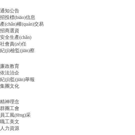
通知公告
招投標(biāo)信息
產(chǎn)權(quán)交易
招商選資
安全生產(chǎn)
社會責(zé)任
紀(jì)檢監(jiān)察
廉政教育
依法治企
紀(jì)監(jiān)舉報
集團文化
精神理念
群團工會
員工風(fēng)采
職工美文
人力資源