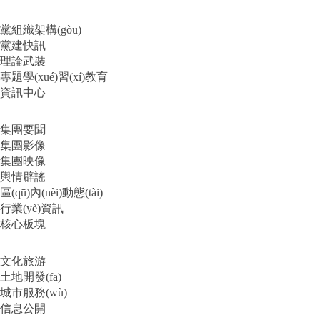
黨組織架構(gòu)
黨建快訊
理論武裝
專題學(xué)習(xí)教育
資訊中心
集團要聞
集團影像
集團映像
輿情辟謠
區(qū)內(nèi)動態(tài)
行業(yè)資訊
核心板塊
文化旅游
土地開發(fā)
城市服務(wù)
信息公開