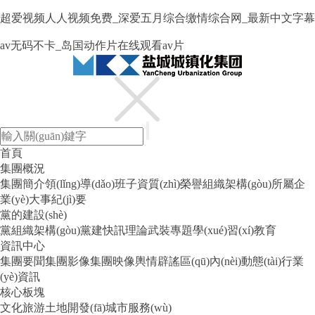
超爱视频人人视频免费_深爱五月综合缴情综合网_最新中文字幕
av无码不卡_岛国动作片在线观看av片
首頁
集團概況
集團簡介
領(lǐng)導(dǎo)班子
資質(zhì)榮譽
組織架構(gòu)
所屬企
業(yè)
大事紀(jì)要
黨的建設(shè)
黨組織架構(gòu)
黨建快訊
理論武裝
專題學(xué)習(xí)教育
資訊中心
集團要聞
集團影像
集團映像
輿情辟謠
區(qū)內(nèi)動態(tài)
行業
(yè)資訊
核心板塊
文化旅游
土地開發(fā)
城市服務(wù)