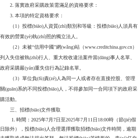
2. 落實政府采購政策需滿足的資格要求：
3. 本項的特定資格要求：
（
1）投標(biāo)人資質(zhì)類別和等級：投標(biāo)人須具有
有效的營業(yè)執(zhí)照的獨立法人。
（
2）未被“信用中國”網(wǎng)站（www.creditchina.gov.cn）
列入失信被執(zhí)行人、重大稅收違法案件當(dāng)事人名單、
政府采購嚴(yán)重失信行為記錄名單。
（
3）單位負(fù)責(zé)人為同一人或者存在直接控股、管理
關(guān)系的不同投標(biāo)人，不得參加同一合同項下的政府采
購活動。
三、招標(biāo)文件獲取
1. 時間：2025年7月
7
日至
2025年7月1
1
日
18:00時（節(jié)假
日除外），投標(biāo)人合理選擇獲取招標(biāo)文件時間，逾期