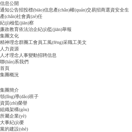
信息公開
通知公告
招投標(biāo)信息
產(chǎn)權(quán)交易
招商選資
安全生
產(chǎn)
社會責(zé)任
紀(jì)檢監(jiān)察
廉政教育
依法治企
紀(jì)監(jiān)舉報
集團文化
精神理念
群團工會
員工風(fēng)采
職工美文
人力資源
人才理念
人事變動
招聘信息
聯(lián)系我們
首頁
集團概況
集團簡介
領(lǐng)導(dǎo)班子
資質(zhì)榮譽
組織架構(gòu)
所屬企業(yè)
大事紀(jì)要
黨的建設(shè)