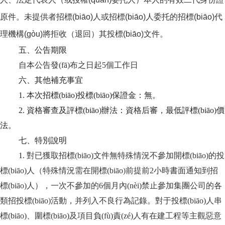
原件。未提供者招標(biāo)人或招標(biāo)人委托的招標(biāo)代
理機構(gòu)將拒收（退回）其投標(biāo)文件。
五、公告期限
自本公告發(fā)布之日起
5個工作日
六、其他補充事宜
1. 本次招標(biāo)投標(biāo)保證金：
無
。
2. 資格審查及評標(biāo)辦法：
資格后審，最低評標(biāo)價
法
。
七、特別說明
1.
對已獲取招標(biāo)文件無特殊情況不參加開標(biāo)的投
標(biāo)人（特殊情況需在開標(biāo)前提前
2小時書面通知到招
標(biāo)人），一次不參加的6個月內(nèi)禁止參加集團公司的各
類招投標(biāo)活動，并列入不良行為記錄。對于投標(biāo)人串
標(biāo)、圍標(biāo)及項目負(fù)責(zé)人有在建工程等主觀惡意