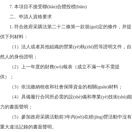
7. 本項目不接受聯(lián)合體投標(biāo)
二、申請人資格要求
1. 符合政府采購法第二十二條第一款規(guī)定的條件，并提
供下列材料：
（
1）法人或者其他組織的營業(yè)執(zhí)照等證明文件，自
然人的身份證明；
（
2）上一年度的財務(wù)報表（成立不滿一年不需提
供）；
（
3）依法繳納稅收和社會保障資金的相關(guān)材料；
（
4）具備履行合同所必需的設(shè)備和專業(yè)技術(shù)能
力的書面聲明；
（
5）參加政府采購活動前3年內(nèi)在經(jīng)營活動中沒有
重大違法記錄的書面聲明。