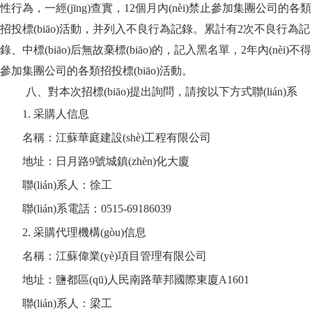
性行為，一經(jīng)查實，12個月內(nèi)禁止參加集團公司的各類
招投標(biāo)活動，并列入不良行為記錄。累計有2次不良行為記
錄、中標(biāo)后無故棄標(biāo)的，記入黑名單，2年內(nèi)不得
參加集團公司的各類招投標(biāo)活動。
八、對本次招標(biāo)提出詢問，請按以下方式聯(lián)系
1. 采購人信息
名稱：江蘇華庭建設(shè)工程有限公司
地址：日月路
9號城鎮(zhèn)化大廈
聯(lián)系人：徐工
聯(lián)系電話：
0515-69186039
2. 采購代理機構(gòu)信息
名稱：江蘇偉業(yè)項目管理有限公司
地址：鹽都區(qū)人民南路華邦國際東廈
A1601
聯(lián)系人：梁工