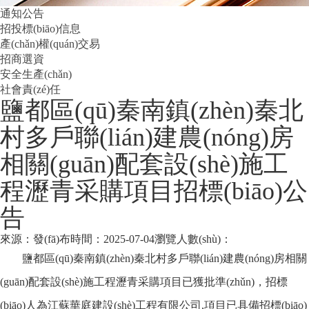
通知公告
招投標(biāo)信息
產(chǎn)權(quán)交易
招商選資
安全生產(chǎn)
社會責(zé)任
鹽都區(qū)秦南鎮(zhèn)秦北
村多戶聯(lián)建農(nóng)房
相關(guān)配套設(shè)施工
程瀝青采購項目招標(biāo)公
告
來源：
發(fā)布時間：2025-07-04
瀏覽人數(shù)：
鹽都區(qū)秦南鎮(zhèn)秦北村多戶聯(lián)建農(nóng)房相關
(guān)配套設(shè)施工程瀝青采購項目
已獲批準(zhǔn)，招標
(biāo)人為
江蘇華庭建設(shè)工程有限公司
,項目已具備招標(biāo)